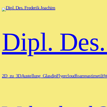
Dipl. Des
2D_zu_3D
Austellung_Glas
dip
Flyercloud
foam
pastime
tilt
W