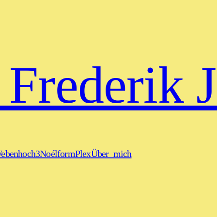
. Frederik
ebenhoch3
Noél
formPlex
Über_mich